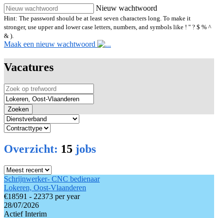
Nieuw wachtwoord
Hint: The password should be at least seven characters long. To make it
stronger, use upper and lower case letters, numbers, and symbols like ! " ? $ % ^
& ).
Maak een nieuw wachtwoord
Vacatures
Zoeken
Overzicht:
15
jobs
Schrijnwerker- CNC bedienaar
Lokeren, Oost-Vlaanderen
€18591 - 22373 per year
28/07/2026
Actief Interim