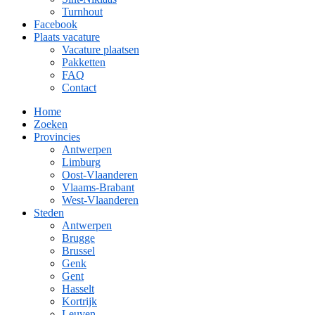
Turnhout
Facebook
Plaats vacature
Vacature plaatsen
Pakketten
FAQ
Contact
Home
Zoeken
Provincies
Antwerpen
Limburg
Oost-Vlaanderen
Vlaams-Brabant
West-Vlaanderen
Steden
Antwerpen
Brugge
Brussel
Genk
Gent
Hasselt
Kortrijk
Leuven