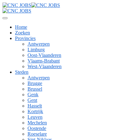
Home
Zoeken
Provincies
Antwerpen
Limburg
Oost-Vlaanderen
Vlaams-Brabant
West-Vlaanderen
Steden
Antwerpen
Brugge
Brussel
Genk
Gent
Hasselt
Kortrijk
Leuven
Mechelen
Oostende
Roeselare
Sint-Niklaas